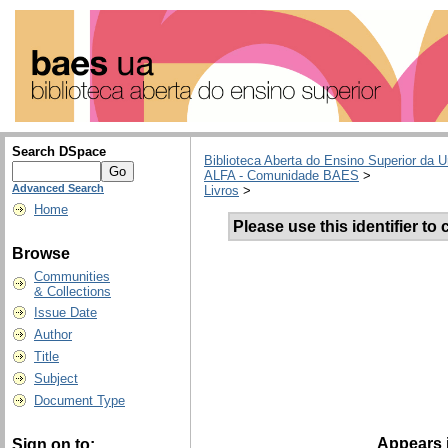
Search DSpace
Biblioteca Aberta do Ensino Superior da U
ALFA - Comunidade BAES
>
Advanced Search
Livros
>
Home
Please use this identifier to c
Browse
Communities
& Collections
Issue Date
Author
Title
Subject
Document Type
Appears i
Sign on to: