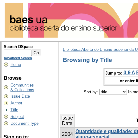
Search DSpace
Biblioteca Aberta do Ensino Superior da U
Advanced Search
Browsing by Title
Home
0-9
A
Jump to:
Browse
or enter f
Communities
& Collections
Sort by:
In or
Issue Date
Author
Title
Subject
Issue
T
Date
Document Type
Quantidade e qualidade: 
2004
Sign on to:
visuo-espacial