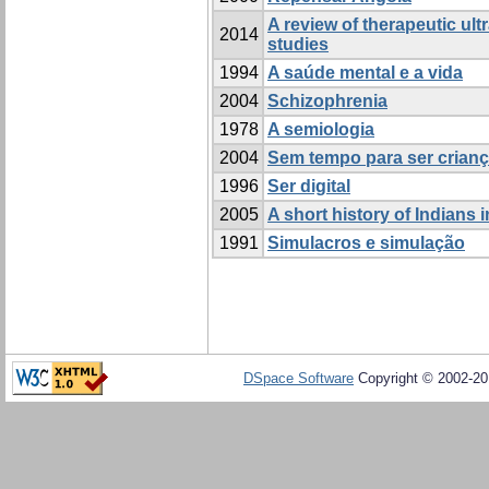
A review of therapeutic ul
2014
studies
1994
A saúde mental e a vida
2004
Schizophrenia
1978
A semiologia
2004
Sem tempo para ser criança
1996
Ser digital
2005
A short history of Indians
1991
Simulacros e simulação
DSpace Software
Copyright © 2002-