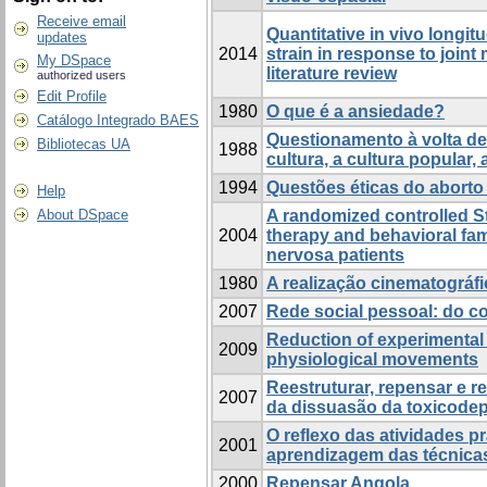
Receive email
Quantitative in vivo longi
updates
2014
strain in response to join
My DSpace
literature review
authorized users
Edit Profile
1980
O que é a ansiedade?
Catálogo Integrado BAES
Questionamento à volta de
Bibliotecas UA
1988
cultura, a cultura popular,
1994
Questões éticas do aborto 
Help
About DSpace
A randomized controlled S
2004
therapy and behavioral fam
nervosa patients
1980
A realização cinematográfi
2007
Rede social pessoal: do co
Reduction of experimental
2009
physiological movements
Reestruturar, repensar e re
2007
da dissuasão da toxicode
O reflexo das atividades p
2001
aprendizagem das técnica
2000
Repensar Angola