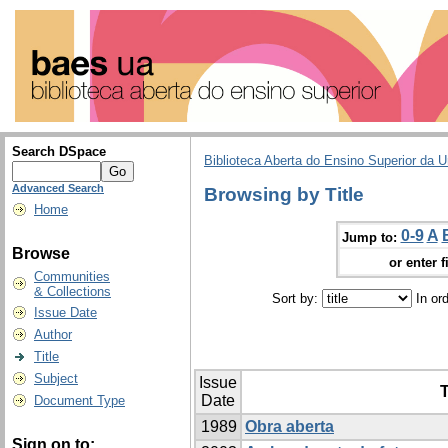
Search DSpace
Biblioteca Aberta do Ensino Superior da U
Advanced Search
Browsing by Title
Home
0-9
A
Jump to:
Browse
or enter f
Communities
& Collections
Sort by:
In or
Issue Date
Author
Title
Subject
Issue
T
Date
Document Type
1989
Obra aberta
Sign on to: