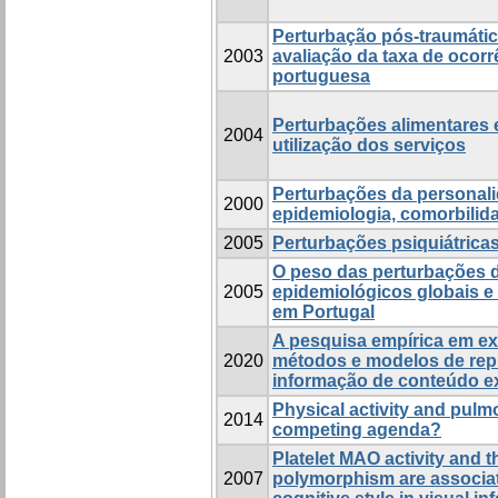
Perturbação pós-traumátic
2003
avaliação da taxa de ocor
portuguesa
Perturbações alimentares 
2004
utilização dos serviços
Perturbações da personalid
2000
epidemiologia, comorbilid
2005
Perturbações psiquiátricas
O peso das perturbações 
2005
epidemiológicos globais e
em Portugal
A pesquisa empírica em ex
2020
métodos e modelos de rep
informação de conteúdo e
Physical activity and pulmo
2014
competing agenda?
Platelet MAO activity and 
2007
polymorphism are associat