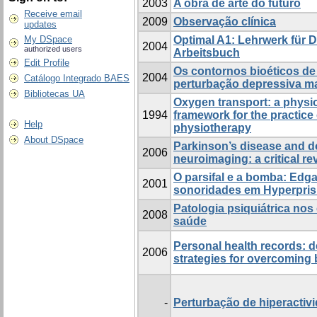
2003
A obra de arte do futuro
Receive email
2009
Observação clínica
updates
My DSpace
Optimal A1: Lehrwerk für 
2004
authorized users
Arbeitsbuch
Edit Profile
Os contornos bioéticos de
2004
Catálogo Integrado BAES
perturbação depressiva m
Bibliotecas UA
Oxygen transport: a physi
1994
framework for the practice
Help
physiotherapy
About DSpace
Parkinson’s disease and d
2006
neuroimaging: a critical re
O parsifal e a bomba: Edg
2001
sonoridades em Hyperpri
Patologia psiquiátrica nos
2008
saúde
Personal health records: de
2006
strategies for overcoming 
-
Perturbação de hiperactiv