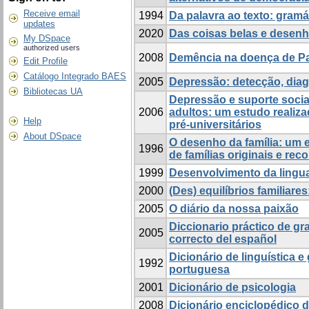
Receive email
1994
Da palavra ao texto: gramá
updates
2020
Das coisas belas e desen
My DSpace
authorized users
2008
Demência na doença de P
Edit Profile
Catálogo Integrado BAES
2005
Depressão: detecção, diag
Bibliotecas UA
Depressão e suporte socia
2006
adultos: um estudo realiz
Help
pré-universitários
About DSpace
O desenho da família: um 
1996
de famílias originais e rec
1999
Desenvolvimento da ling
2000
(Des) equilíbrios familiare
2005
O diário da nossa paixão
Diccionario práctico de gr
2005
correcto del español
Dicionário de linguística e
1992
portuguesa
2001
Dicionário de psicologia
2008
Dicionário enciclopédico d