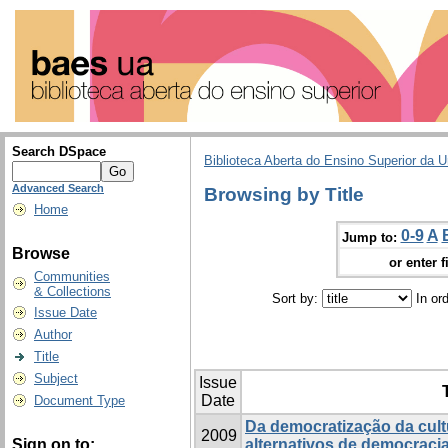
Search DSpace
Biblioteca Aberta do Ensino Superior da U
Advanced Search
Browsing by Title
Home
0-9
A
Jump to:
Browse
or enter f
Communities
& Collections
Sort by:
In or
Issue Date
Author
Title
Subject
Issue
T
Date
Document Type
Da democratização da cultu
2009
Sign on to:
alternativos de democracia