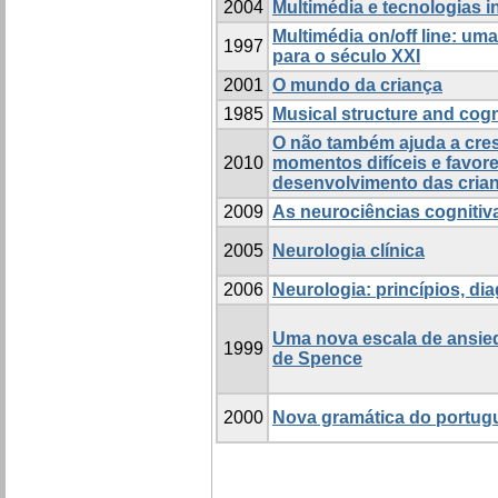
2004
Multimédia e tecnologias i
Multimédia on/off line: um
1997
para o século XXI
2001
O mundo da criança
1985
Musical structure and cogn
O não também ajuda a cres
2010
momentos difíceis e favor
desenvolvimento das cria
2009
As neurociências cognitiv
2005
Neurologia clínica
2006
Neurologia: princípios, di
Uma nova escala de ansied
1999
de Spence
2000
Nova gramática do portu