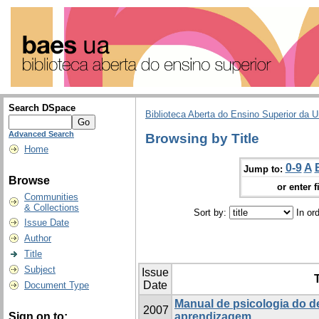
Search DSpace
Biblioteca Aberta do Ensino Superior da U
Advanced Search
Browsing by Title
Home
0-9
A
Jump to:
Browse
or enter f
Communities
& Collections
Sort by:
In or
Issue Date
Author
Title
Subject
Issue
T
Date
Document Type
Manual de psicologia do 
2007
Sign on to:
aprendizagem