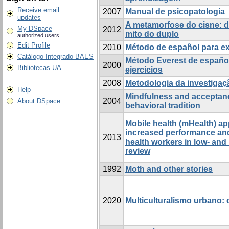
Receive email
2007
Manual de psicopatologia
updates
A metamorfose do cisne: do
My DSpace
2012
mito do duplo
authorized users
Edit Profile
2010
Método de español para ex
Catálogo Integrado BAES
Método Everest de español 
2000
Bibliotecas UA
ejercicios
2008
Metodologia da investigaç
Help
Mindfulness and acceptanc
2004
About DSpace
behavioral tradition
Mobile health (mHealth) a
increased performance and
2013
health workers in low- and
review
1992
Moth and other stories
2020
Multiculturalismo urbano: